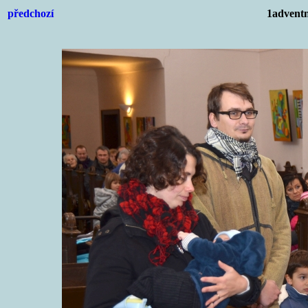
předchozí
1adventn