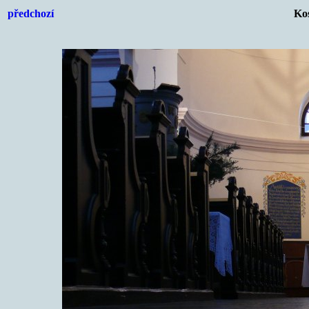
předchozí
Kos