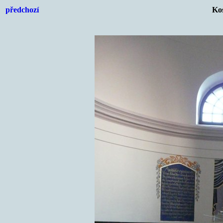
předchozí
Kos