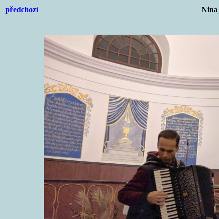
předchozí
Nina