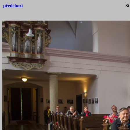
předchozí
St