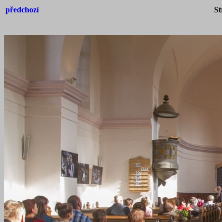
předchozí
St