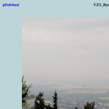
předchozí
VZS_Byst