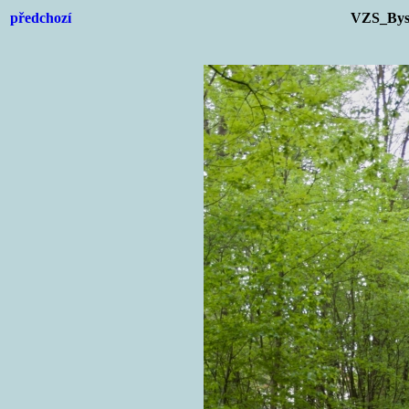
předchozí
VZS_Byst