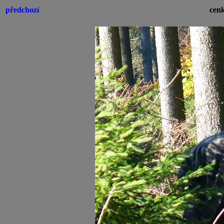
předchozí
cenk