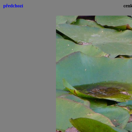
předchozí
cenk