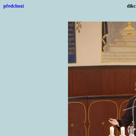
předchozí
dikc