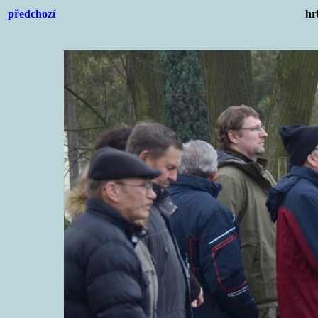
předchozí
hr