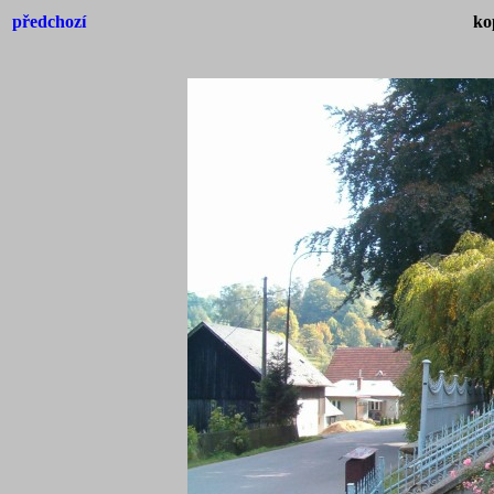
předchozí
ko