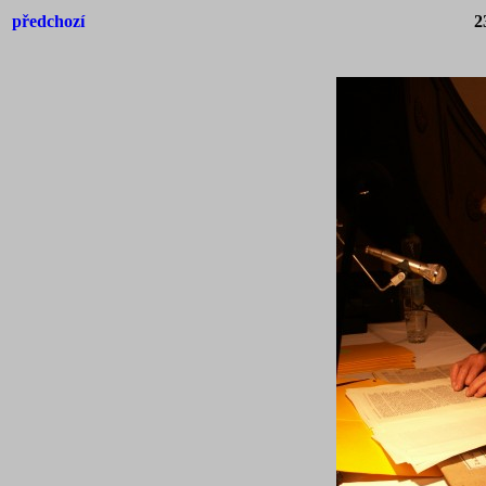
předchozí
2