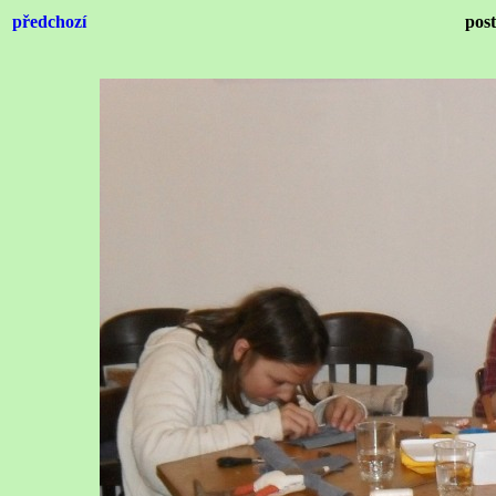
předchozí
pos