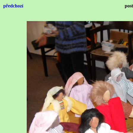
předchozí
pos