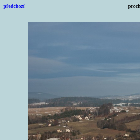
předchozí
proch