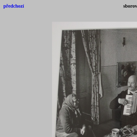
předchozí
sborov