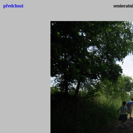
předchozí
senioratn