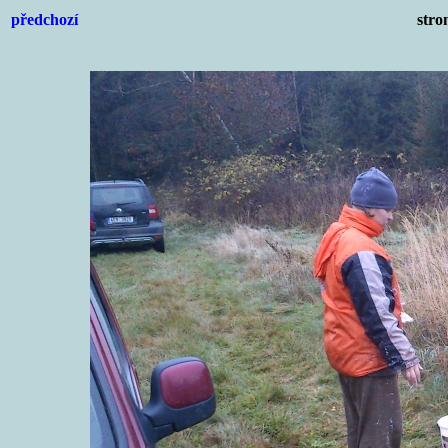
předchozí
stro