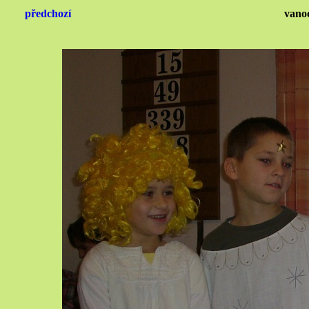
předchozí
vano