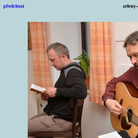
předchozí
zeleny-