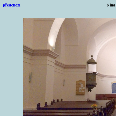
předchozí
Nina