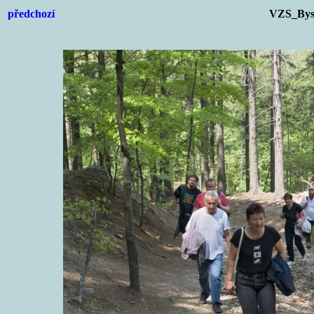
předchozí
VZS_Byst