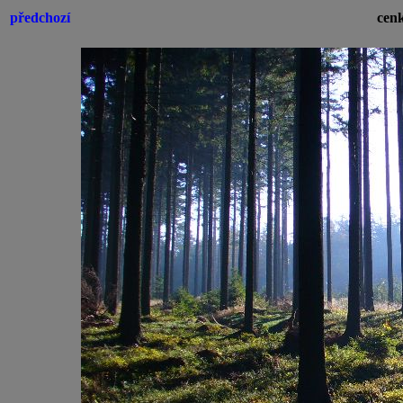
předchozí
cenk