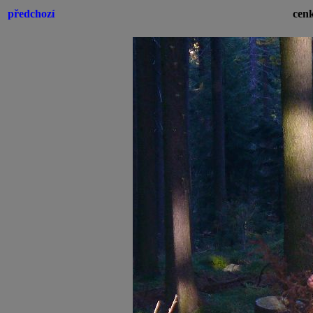
předchozí
cenk