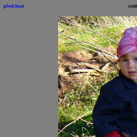
předchozí
cenk