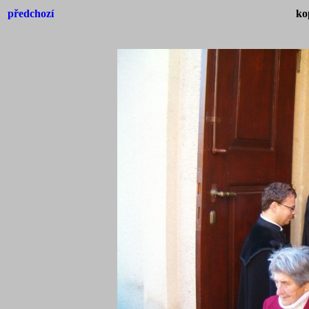
předchozí
ko