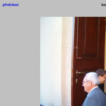
předchozí
ko