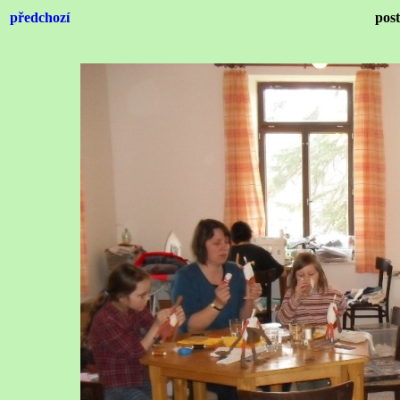
předchozí
pos