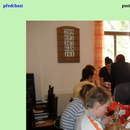
předchozí
pos