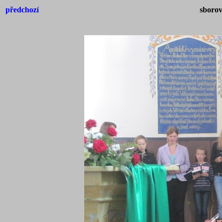
předchozí
sborov