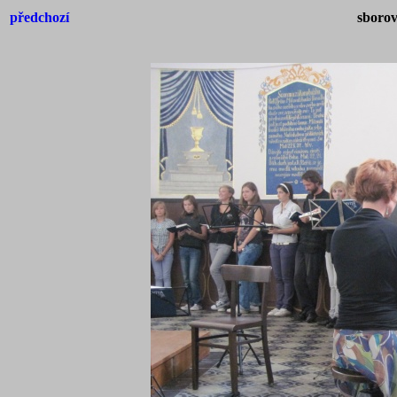
předchozí
sborov