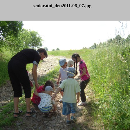
senioratni_den2011-06_07.jpg