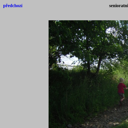
předchozí
senioratn