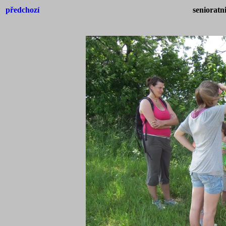
předchozí
senioratn