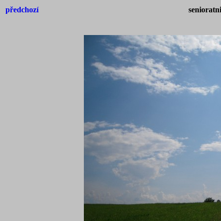
předchozí
senioratn