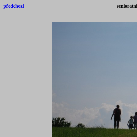
předchozí
senioratn