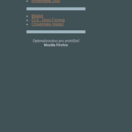
Konfirmandi 1940
Mládež
ČCE - Horní Čermná
Chrudimská mládež
Optimalizováno pro prohlížeč
Mozilla Firefox