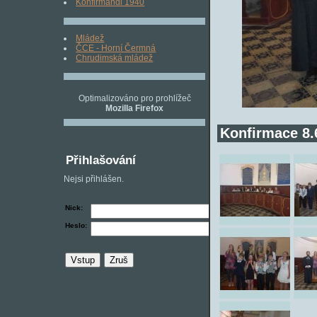
Konfirmandi 1940
Mládež
ČCE - Horní Čermná
Chrudimská mládež
Optimalizováno pro prohlížeč
Mozilla Firefox
Konfirmace 8.
Přihlašování
Nejsi přihlášen.
Nick:
Heslo: