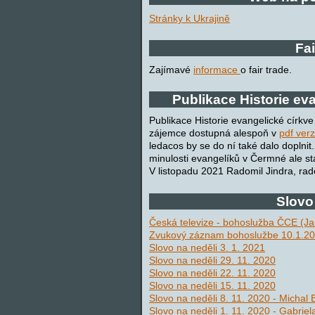
Stránky k Ukrajině
Fai
Zajímavé
informace
o fair trade.
Publikace Historie ev
Publikace Historie evangelické církve
zájemce dostupná alespoň v
pdf verz
ledacos by se do ní také dalo doplnit
minulosti evangelíků v Čermné ale st
V listopadu 2021 Radomil Jindra, r
Slovo
Česká televize - bohoslužba ČCE (J
Zvukový záznam bohoslužbe 10.1.20
Slovo na neděli 3. 1. 2021
Slovo na neděli 29. 11. 2020
Slovo na neděli 22. 11. 2020
Slovo na neděli 15. 11. 2020
Slovo na neděli 8. 11. 2020 - Michal
Slovo na neděli 1. 11. 2020 - Gabrie