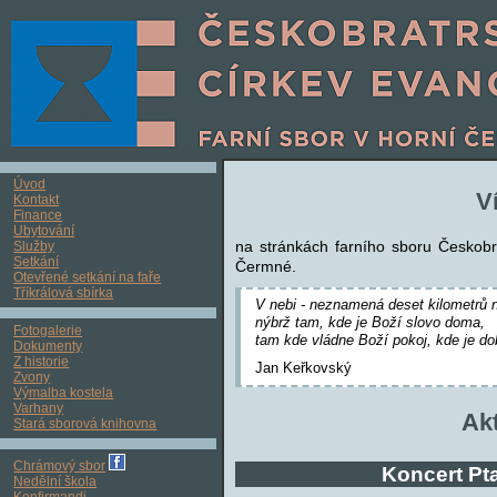
Úvod
V
Kontakt
Finance
Ubytování
na stránkách farního sboru Českobr
Služby
Setkání
Čermné.
Otevřené setkání na faře
Tříkrálová sbírka
V nebi - neznamená deset kilometrů 
nýbrž tam, kde je Boží slovo doma,
Fotogalerie
tam kde vládne Boží pokoj, kde je do
Dokumenty
Z historie
Jan Keřkovský
Zvony
Výmalba kostela
Varhany
Ak
Stará sborová knihovna
Chrámový sbor
Koncert P
Nedělní škola
Konfirmandi