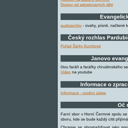
Dopisy od adoptovaných dětí
Evangelic
audioarchiv
- úvahy, písně, načtené k
Český rozhlas Pardubi
Pořad Šárky Kuchtové
Janovo evange
čtou faráři a farářky chrudimského se
Video
na youtube
Informace o zpra
Informace - osobní údaje
Oč 
Farní sbor v Horní Čermné spolu se 
sboru, kde se bude každý cítit přijímá
Chceme se shromažďovat jako společ