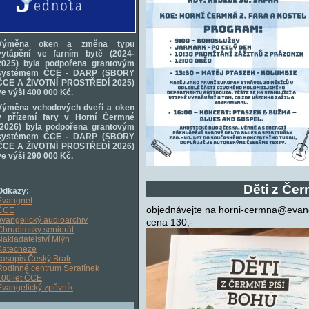
Výměna oken a změna typu
vytápění ve farním bytě (2024-
2025) byla podpořena grantovým
systémem ČCE - DARP (SBORY
ČCE A ŽIVOTNÍ PROSTŘEDÍ 2025)
ve výši 400 000 Kč.
Výměna vchodových dveří a oken
v přízemí fary v Horní Čermné
(2026) byla podpořena grantovým
systémem ČCE - DARP (SBORY
ČCE A ŽIVOTNÍ PROSTŘEDÍ 2026)
ve výši 290 000 Kč.
Děti z Če
Odkazy:
Evangnet
objednávejte na horni-cermna@evan
ČCE
evangelický audioarchiv
cena 130,-
Chrudimský seniorát
Nakladatelství Mlýn
Katecheze
časopis Český Bratr
Rodinné centrum Serafínek
100 let ČCE
Evangelický zpěvník