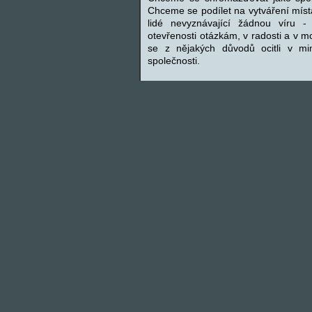
Chceme se podílet na vytváření místa
lidé nevyznávající žádnou víru -
otevřenosti otázkám, v radosti a v mo
se z nějakých důvodů ocitli v mim
společnosti.