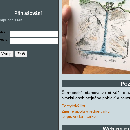
Přihlašování
Nejsi přihlášen.
Nick:
Heslo:
Pož
Čermenské staršovstvo si váží ote
svazků osob stejného pohlaví a sou
Pastýřský list
Žijeme spolu v jedné církvi
Dopis vedení církve
Web na p