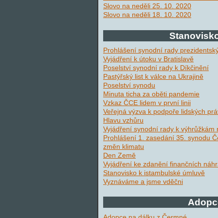
Slovo na neděli 25. 10. 2020
Slovo na neděli 18. 10. 2020
Stanovisk
Prohlášení synodní rady prezidents
Vyjádření k útoku v Bratislavě
Poselství synodní rady k Díkčinění
Pastýřský list k válce na Ukrajině
Poselství synodu
Minuta ticha za oběti pandemie
Vzkaz ČCE lidem v první linii
Veřejná výzva k podpoře lidských prá
Hlavu vzhůru
Vyjádření synodní rady k výhrůžkám
Prohlášení 1. zasedání 35. synodu Č
změn klimatu
Den Země
Vyjádření ke zdanění finančních náh
Stanovisko k istambulské úmluvě
Vyznáváme a jsme vděčni
Adopc
Adopce na dálku z Čermné