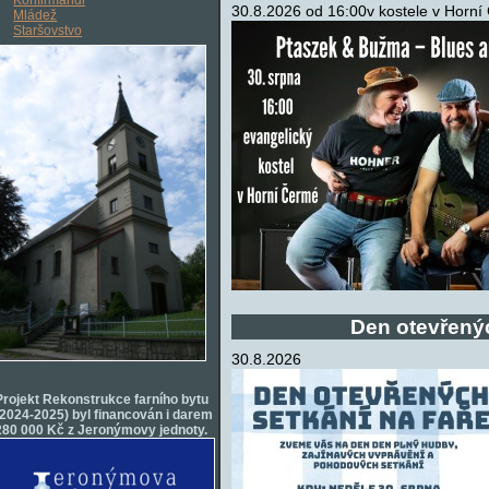
30.8.2026 od 16:00v kostele v Horn
Mládež
Staršovstvo
Den otevřenýc
30.8.2026
Projekt Rekonstrukce farního bytu
(2024-2025) byl financován i darem
280 000 Kč z Jeronýmovy jednoty.