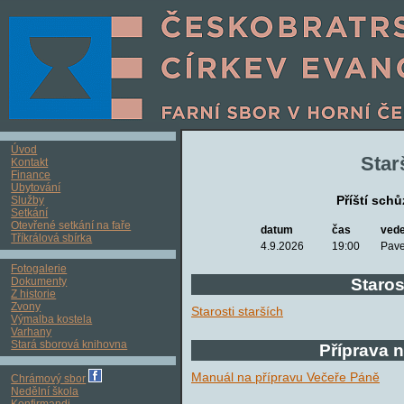
Úvod
Star
Kontakt
Finance
Ubytování
Příští sch
Služby
Setkání
Otevřené setkání na faře
datum
čas
vede
Tříkrálová sbírka
4.9.2026
19:00
Pave
Fotogalerie
Dokumenty
Staros
Z historie
Zvony
Starosti starších
Výmalba kostela
Varhany
Stará sborová knihovna
Příprava 
Manuál na přípravu Večeře Páně
Chrámový sbor
Nedělní škola
Konfirmandi