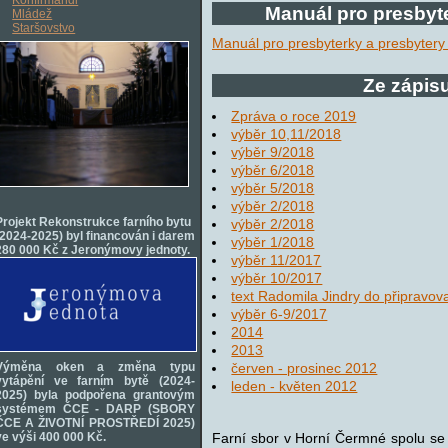
Manuál pro presbyt
Mládež
Staršovstvo
Manuál pro presbyterky a presbytery
Ze zápis
Zpráva o roce 2019
výběr 10,11/2018
výběr 9/2018
výběr 6/2018
výběr 5/2018
výběr 2/2018
Projekt Rekonstrukce farního bytu
výběr 2/2018
(2024-2025) byl financován i darem
výběr 1/2018
280 000 Kč z Jeronýmovy jednoty.
výběr 11/2017
výběr 10/2017
text Radomila Jindry do připravo
výběr 6-9/2017
2014
2013
červen - prosinec 2012
Výměna oken a změna typu
vytápění ve farním bytě (2024-
leden - květen 2012
2025) byla podpořena grantovým
systémem ČCE - DARP (SBORY
ČCE A ŽIVOTNÍ PROSTŘEDÍ 2025)
Farní sbor v Horní Čermné spolu se 
ve výši 400 000 Kč.