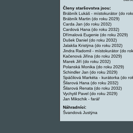
Členy staršovstva jsou:
Brábník Lukáš - místokurátor (do ro
Brábník Martin (do roku 2029)
Carda Jan (do roku 2032)
Cardová Hana (do roku 2032)
Dřímalová Eugenie (do roku 2029)
Dušek Daniel (do roku 2032)
Jalakša Kristýna (do roku 2032)
Jindra Radomil - místokurátor (do ro
Kačenová Jiřina (do roku 2029)
Marek Jiří (do roku 2032)
Polanská Monika (do roku 2029)
Schindler Jan (do roku 2029)
Spáčilová Markéta - kurátorka (do ro
Šilarová Hana (do roku 2032)
Šilarová Renata (do roku 2032)
Vychytil Pavel (do roku 2029)
Jan Mikschik - farář
Náhradníci:
Švandová Justýna