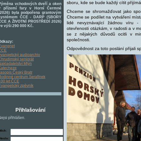
sboru, kde se bude každý cítit přijímá
Výměna vchodových dveří a oken
v přízemí fary v Horní Čermné
Chceme se shromažďovat jako společ
(2026) byla podpořena grantovým
Chceme se podílet na vytváření místa
systémem ČCE - DARP (SBORY
ČCE A ŽIVOTNÍ PROSTŘEDÍ 2026)
lidé nevyznávající žádnou víru -
ve výši 290 000 Kč.
otevřenosti otázkám, v radosti a v mo
se z nějakých důvodů ocitli v mim
společnosti.
Odkazy:
Evangnet
Odpovědnost za toto poslání přijal
ČCE
evangelický audioarchiv
Chrudimský seniorát
Nakladatelství Mlýn
Katecheze
časopis Český Bratr
Rodinné centrum Serafínek
100 let ČCE
Evangelický zpěvník
Přihlašování
Nejsi přihlášen.
Nick:
Heslo: