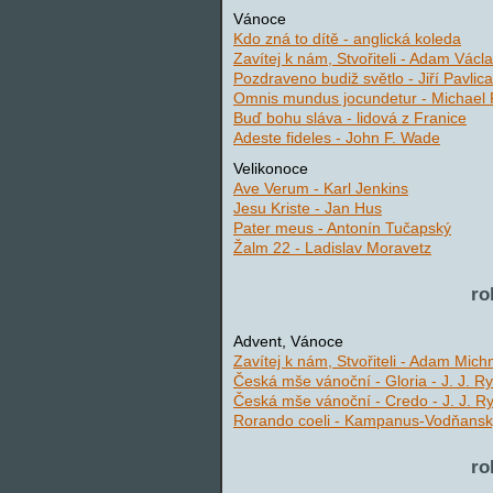
Vánoce
Kdo zná to dítě - anglická koleda
Zavítej k nám, Stvořiteli - Adam Václ
Pozdraveno budiž světlo - Jiří Pavlica
Omnis mundus jocundetur - Michael 
Buď bohu sláva - lidová z Franice
Adeste fideles - John F. Wade
Velikonoce
Ave Verum - Karl Jenkins
Jesu Kriste - Jan Hus
Pater meus - Antonín Tučapský
Žalm 22 - Ladislav Moravetz
ro
Advent, Vánoce
Zavítej k nám, Stvořiteli - Adam Mich
Česká mše vánoční - Gloria - J. J. R
Česká mše vánoční - Credo - J. J. R
Rorando coeli - Kampanus-Vodňansk
ro