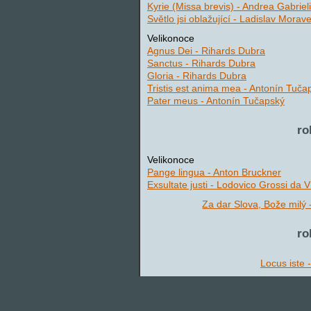
Kyrie (Missa brevis) - Andrea Gabrieli
Světlo jsi oblažující - Ladislav Morave
Velikonoce
Agnus Dei - Rihards Dubra
Sanctus - Rihards Dubra
Gloria - Rihards Dubra
Tristis est anima mea - Antonín Tuča
Pater meus - Antonín Tučapský
ro
Velikonoce
Pange lingua - Anton Bruckner
Exsultate justi - Lodovico Grossi da 
Za dar Slova, Bože milý 
ro
Locus iste 