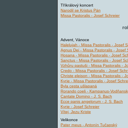
Tříkrálový koncert
Narodil se Kristus Pán
Missa Pastoralis - Josef Schreier
ro
Advent, Vánoce
Halelujah - Missa Pastoralis - Josef S
Agnus Dei - Missa Pastoralis - Josef 
Hosana - Missa Pastoralis - Josef Sc
Sanctus - Missa Pastoralis - Josef Sc
Vzhůru pastuši - Missa Pastoralis - J
Credo - Missa Pastoralis - Josef Schr
Christe eleison - Missa Pastoralis - J
Kyrie - Missa Pastoralis - Josef Schre
Byla cesta ušlapaná
Rorando coeli - Kampanus-Vodňansk
Cantate Domino - J. S. Bach
Ecce panis angelorum - J. S. Bach
Kyrie - Josef Schreier
Vítej, Jezu Kriste
Velikonce
Pater meus - Antonín Tučapský