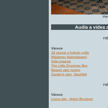
Ván
Audia a videa
ro
Vánoce
Již slunce z hvězdy vyšlo
Mládenec blahoslavený
Solis praevia
The Little Drummer Boy
Nesem vám noviny
Zavítej k nám, Stvořiteli
ro
Vánoce
Locus iste - Anton Bruckner