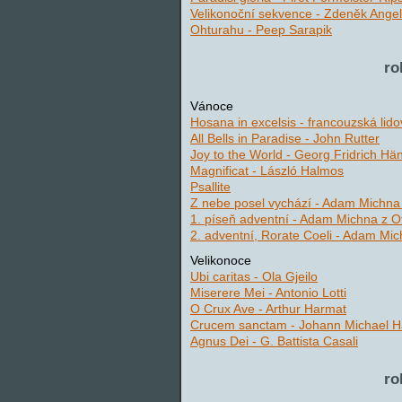
Velikonoční sekvence - Zdeněk Angel
Ohturahu - Peep Sarapik
ro
Vánoce
Hosana in excelsis - francouzská li
All Bells in Paradise - John Rutter
Joy to the World - Georg Fridrich Hän
Magnificat - László Halmos
Psallite
Z nebe posel vychází - Adam Michna 
1. píseň adventní - Adam Michna z O
2. adventní, Rorate Coeli - Adam Mic
Velikonoce
Ubi caritas - Ola Gjeilo
Miserere Mei - Antonio Lotti
O Crux Ave - Arthur Harmat
Crucem sanctam - Johann Michael 
Agnus Dei - G. Battista Casali
ro