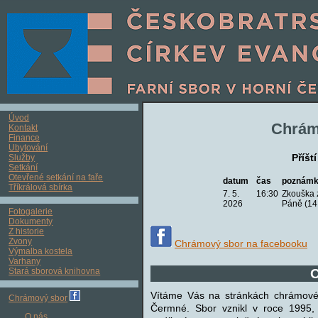
Úvod
Chrám
Kontakt
Finance
Ubytování
Příšt
Služby
Setkání
Otevřené setkání na faře
datum
čas
poznám
Tříkrálová sbírka
7. 5.
16:30
Zkouška 
2026
Páně (14.
Fotogalerie
Dokumenty
Z historie
Zvony
Chrámový sbor na facebooku
Výmalba kostela
Varhany
Stará sborová knihovna
O
Vítáme Vás na stránkách chrámovéh
Chrámový sbor
Čermné. Sbor vznikl v roce 1995, 
O nás