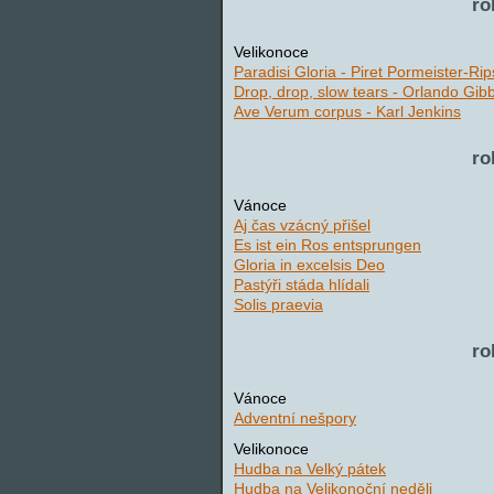
ro
Velikonoce
Paradisi Gloria - Piret Pormeister-Rip
Drop, drop, slow tears - Orlando Gib
Ave Verum corpus - Karl Jenkins
ro
Vánoce
Aj čas vzácný přišel
Es ist ein Ros entsprungen
Gloria in excelsis Deo
Pastýři stáda hlídali
Solis praevia
ro
Vánoce
Adventní nešpory
Velikonoce
Hudba na Velký pátek
Hudba na Velikonoční neděli