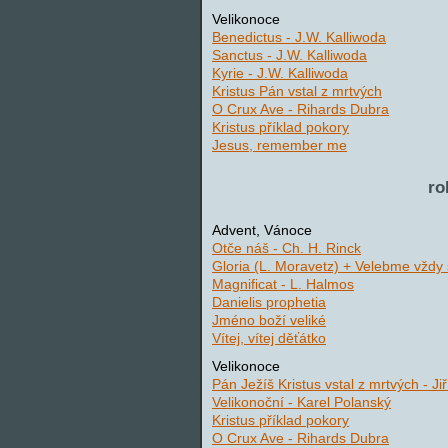
Velikonoce
Benedictus - J.W. Kalliwoda
Sanctus - J.W. Kalliwoda
Kyrie - J.W. Kalliwoda
Kristus Pán vstal z mrtvých
O Crux Ave - Rihards Dubra
Kristus příklad pokory
Jesus, remember me
ro
Advent, Vánoce
Otče náš - Ch. H. Rinck
Gloria (L. Moravetz) + Velebme vždy 
Magnificat - L. Halmos
Danielis prophetia
Jméno boží veliké
Vítej, vítej děťátko
Velikonoce
Pán Ježíš Kristus vstal z mrtvých - Jiř
Velikonoční - Karel Polanský
Kristus příklad pokory
O Crux Ave - Rihards Dubra