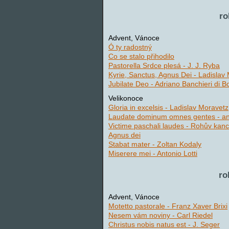
ro
Advent, Vánoce
Ó ty radostný
Co se stalo přihodilo
Pastorella Srdce plesá - J. J. Ryba
Kyrie, Sanctus, Agnus Dei - Ladislav
Jubilate Deo - Adriano Banchieri di B
Velikonoce
Gloria in excelsis - Ladislav Moravetz
Laudate dominum omnes gentes - 
Victime paschali laudes - Rohův kanc
Agnus dei
Stabat mater - Zoltan Kodaly
Miserere mei - Antonio Lotti
ro
Advent, Vánoce
Motetto pastorale - Franz Xaver Brixi
Nesem vám noviny - Carl Riedel
Christus nobis natus est - J. Seger