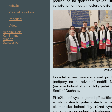
podílení se na společném slavení li
vytvářet příjemnou atmosféru otevře
Zpěváci
Pravidelná setkání
Repertoár
Videa
Nedělní škola
Konfirmandi
Mládež
Staršovstvo
Velik
Pravidelně nás můžete slyšet při
(nešpory na 4. adventní neděli, 
(večerní bohoslužby na Velký pátek,
Seslání Ducha sv.
Příležitostně vystupujeme i při dal
a slavnostních příležitostech v
ekumenické bohoslužby, různá výr
zpívá rovněž při pohřebních shromáž