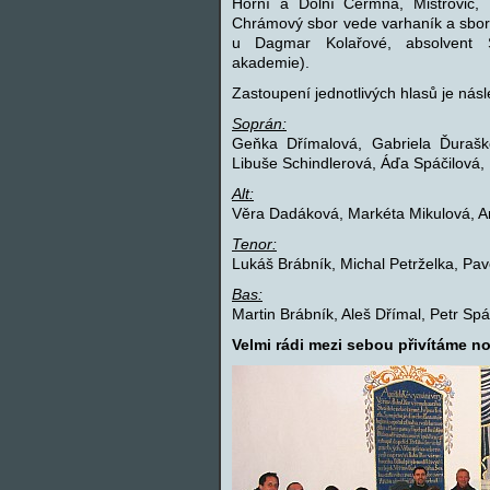
Horní a Dolní Čermná, Mistrovic,
Chrámový sbor vede varhaník a sbor
u Dagmar Kolařové, absolvent S
akademie).
Zastoupení jednotlivých hlasů je násle
Soprán:
Geňka Dřímalová, Gabriela Ďuraško
Libuše Schindlerová, Áďa Spáčilová,
Alt:
Věra Dadáková, Markéta Mikulová, A
Tenor:
Lukáš Brábník, Michal Petrželka, Pave
Bas:
Martin Brábník, Aleš Dřímal, Petr Spá
Velmi rádi mezi sebou přivítáme no