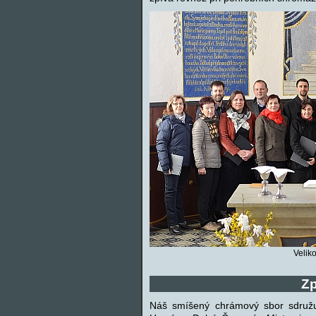
Velik
Z
Náš smíšený chrámový sbor sdružu