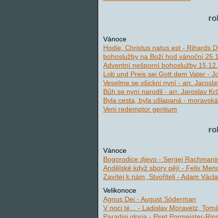
ro
Vánoce
Hodie, Christus natus est - Rihards 
bohoslužby na Boží hod vánoční 25.1
Adventní nešporní bohoslužby 15.12.
Lob und Preis sei Gott dem Vater - 
Veselme se všickni nyní - arr. Jarosl
Bůh se nyní narodil - arr. Jaroslav Kr
Byla cesta, byla ušlapaná - moravská
Veni redemptor gentium
ro
Vánoce
Bogorodice djevo - Sergej Rachmani
Andělské když sbory pějí - Felix Men
Zavítej k nám, Stvořiteli - Adam Václ
Velikonoce
Agnus Dei - August Söderman
V noci té... - Ladislav Moravetz, To
Paradisi gloria - Piret Pormeister-Rip