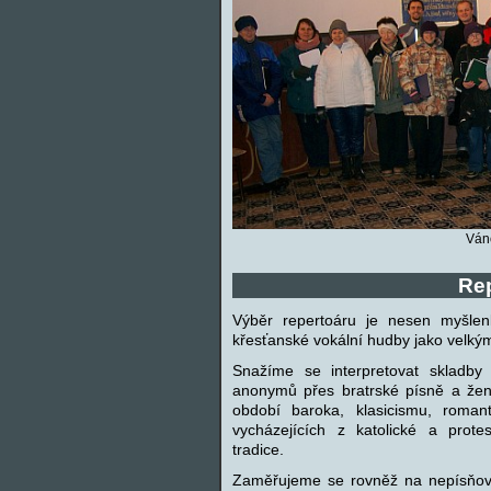
Ván
Re
Výběr repertoáru je nesen myšlen
křesťanské vokální hudby jako velk
Snažíme se interpretovat skladby
anonymů přes bratrské písně a žen
období baroka, klasicismu, roma
vycházejících z katolické a prote
tradice.
Zaměřujeme se rovněž na nepísňové 