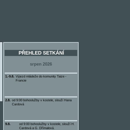
PŘEHLED SETKÁNÍ
srpen 2026
1.-9.8.
Výjezd mládeže do komunity Taize -
Francie
2.8.
od 9:00 bohoslužby v kostele, slouží Hana
Cardová
9.8.
od 9:00 bohoslužby v kostele, slouží H.
Cardová a G. Dřímalová.