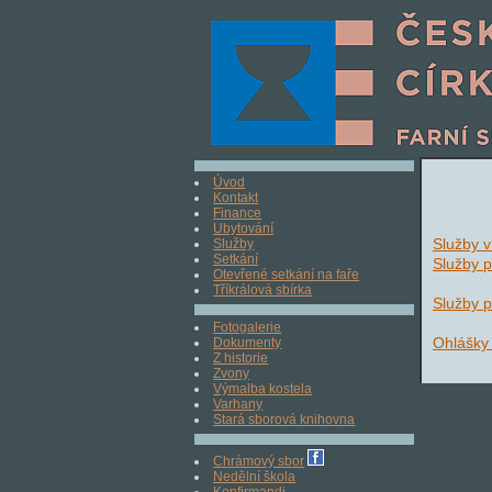
Úvod
Kontakt
Finance
Ubytování
Služby v
Služby
Setkání
Služby p
Otevřené setkání na faře
Tříkrálová sbírka
Služby p
Fotogalerie
Ohlášky
Dokumenty
Z historie
Zvony
Výmalba kostela
Varhany
Stará sborová knihovna
Chrámový sbor
Nedělní škola
Konfirmandi