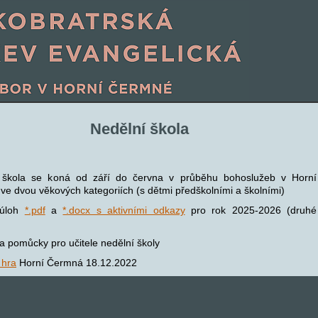
Nedělní škola
 škola se koná od září do června v průběhu bohoslužeb v Horní
e dvou věkových kategoriích (s dětmi předškolními a školními)
 úloh
*.pdf
a
*.docx s aktivními odkazy
pro rok 2025-2026 (druhé
a pomůcky pro učitele nedělní školy
 hra
Horní Čermná 18.12.2022