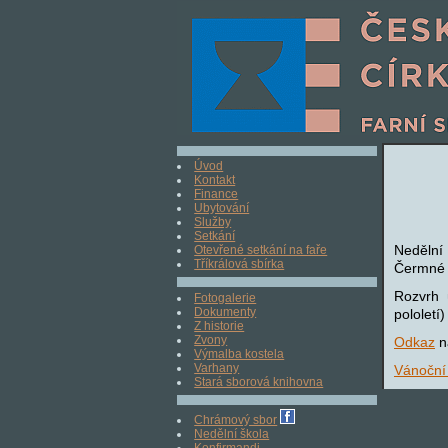
Úvod
Kontakt
Finance
Ubytování
Služby
Setkání
Nedělní
Otevřené setkání na faře
Tříkrálová sbírka
Čermné v
Rozvrh
Fotogalerie
Dokumenty
pololetí)
Z historie
Zvony
Odkaz
n
Výmalba kostela
Varhany
Vánoční
Stará sborová knihovna
Chrámový sbor
Nedělní škola
Konfirmandi