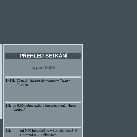
PŘEHLED SETKÁNÍ
srpen 2026
1.-9.8.
Výjezd mládeže do komunity Taize -
Francie
2.8.
od 9:00 bohoslužby v kostele, slouží Hana
Cardová
9.8.
od 9:00 bohoslužby v kostele, slouží H.
Cardová a G. Dřímalová.