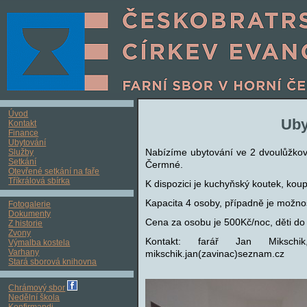
Úvod
Uby
Kontakt
Finance
Ubytování
Nabízíme ubytování ve 2 dvoulůžkov
Služby
Setkání
Čermné.
Otevřené setkání na faře
Tříkrálová sbírka
K dispozici je kuchyňský koutek, koup
Kapacita 4 osoby, případně je možnos
Fotogalerie
Dokumenty
Cena za osobu je 500Kč/noc, děti do 15
Z historie
Zvony
Kontakt: farář Jan Miksch
Výmalba kostela
Varhany
mikschik.jan(zavinac)seznam.cz
Stará sborová knihovna
Chrámový sbor
Nedělní škola
Konfirmandi