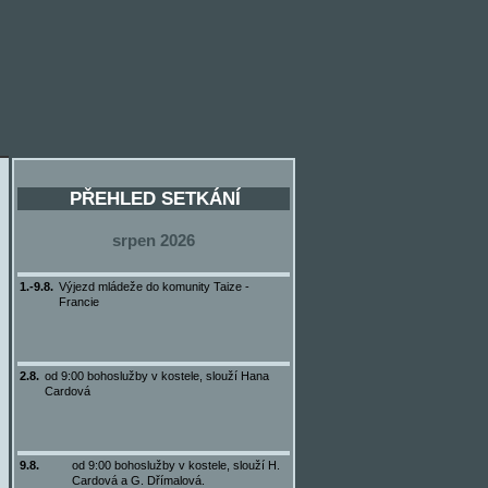
PŘEHLED SETKÁNÍ
srpen 2026
1.-9.8.
Výjezd mládeže do komunity Taize -
Francie
2.8.
od 9:00 bohoslužby v kostele, slouží Hana
Cardová
9.8.
od 9:00 bohoslužby v kostele, slouží H.
Cardová a G. Dřímalová.