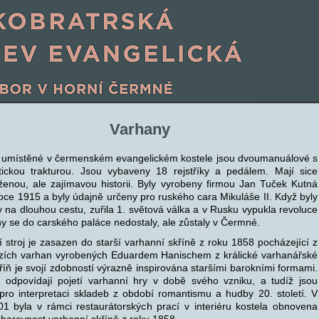
Varhany
 umístěné v čermenském evangelickém kostele jsou dvoumanuálové s
ickou trakturou. Jsou vybaveny 18 rejstříky a pedálem. Mají sice
ženou, ale zajímavou historii. Byly vyrobeny firmou Jan Tuček Kutná
oce 1915 a byly údajně určeny pro ruského cara Mikuláše II. Když byly
 na dlouhou cestu, zuřila 1. světová válka a v Rusku vypukla revoluce
y se do carského paláce nedostaly, ale zůstaly v Čermné.
 stroj je zasazen do starší varhanní skříně z roku 1858 pocházející z
zích varhan vyrobených Eduardem Hanischem z králické varhanářské
kříň je svojí zdobností výrazně inspirována staršími barokními formami.
 odpovídají pojetí varhanní hry v době svého vzniku, a tudíž jsou
pro interpretaci skladeb z období romantismu a hudby 20. století. V
01 byla v rámci restaurátorských prací v interiéru kostela obnovena
barevnost varhanní skříně z roku 1858.