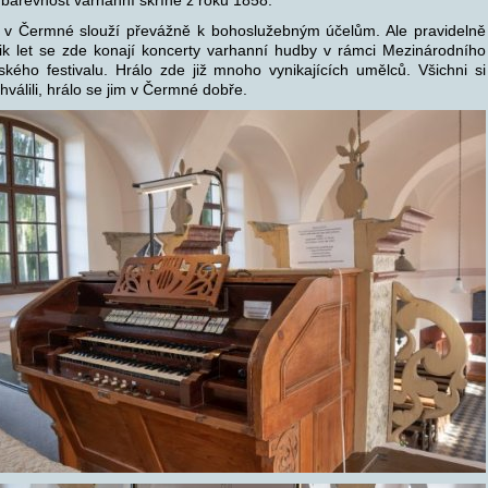
 v Čermné slouží převážně k bohoslužebným účelům. Ale pravidelně
lik let se zde konají koncerty varhanní hudby v rámci Mezinárodního
ského festivalu. Hrálo zde již mnoho vynikajících umělců. Všichni si
chválili, hrálo se jim v Čermné dobře.