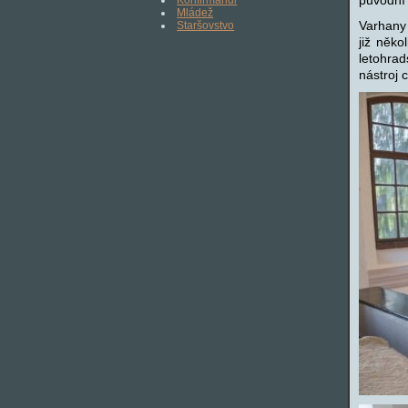
Mládež
Varhany
Staršovstvo
již něko
letohrad
nástroj 