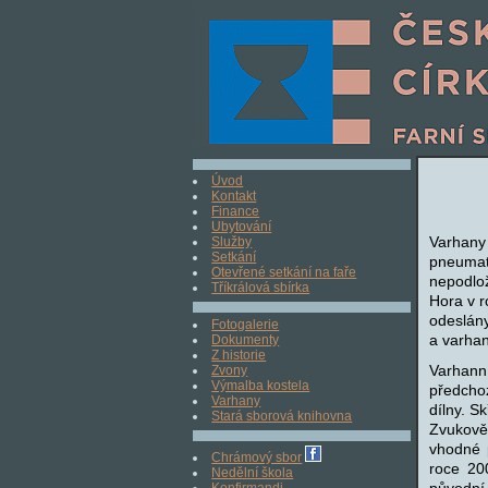
Úvod
Kontakt
Finance
Ubytování
Varhany
Služby
Setkání
pneumat
Otevřené setkání na faře
nepodlo
Tříkrálová sbírka
Hora v r
odeslány
Fotogalerie
a varhan
Dokumenty
Z historie
Varhanní
Zvony
Výmalba kostela
předcho
Varhany
dílny. S
Stará sborová knihovna
Zvukově
vhodné 
Chrámový sbor
roce 20
Nedělní škola
původní 
Konfirmandi