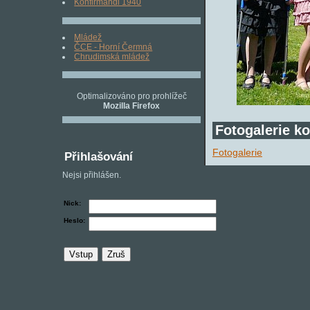
Konfirmandi 1940
Mládež
ČCE - Horní Čermná
Chrudimská mládež
Optimalizováno pro prohlížeč
Mozilla Firefox
Fotogalerie k
Fotogalerie
Přihlašování
Nejsi přihlášen.
Nick:
Heslo: